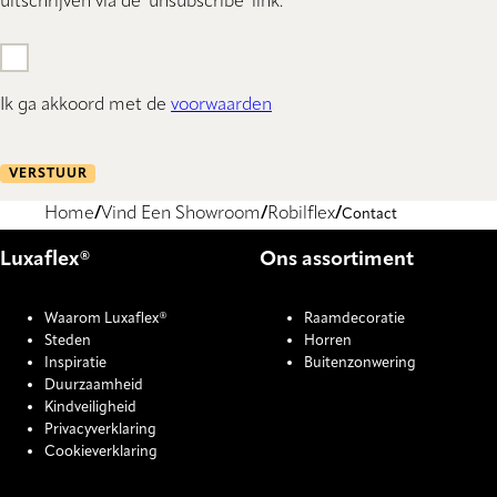
uitschrijven via de 'unsubscribe' link.
Ik ga akkoord met de
voorwaarden
VERSTUUR
Home
Vind Een Showroom
Robilflex
Contact
Luxaflex®
Ons assortiment
Waarom Luxaflex®
Raamdecoratie
Steden
Horren
Inspiratie
Buitenzonwering
Duurzaamheid
Kindveiligheid
Privacyverklaring
Cookieverklaring