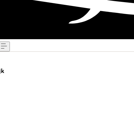
Menu
jk