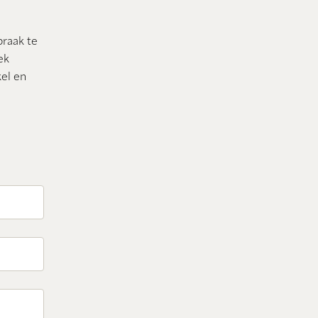
praak te
ek
el en