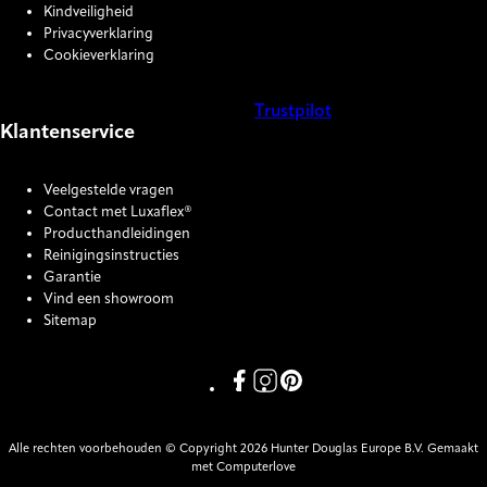
Kindveiligheid
Privacyverklaring
Cookieverklaring
Trustpilot
Klantenservice
COOKIE SETTINGS
Veelgestelde vragen
Contact met Luxaflex®
Producthandleidingen
Reinigingsinstructies
Garantie
Vind een showroom
Sitemap
Link missing Display text from P
Link missing Display text fro
Link missing Display text
Alle rechten voorbehouden © Copyright 2026 Hunter Douglas Europe B.V. Gemaakt
met Computerlove