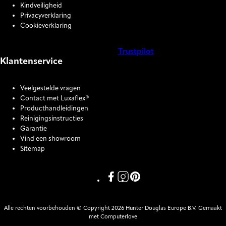
Kindveiligheid
Privacyverklaring
Cookieverklaring
Trustpilot
Klantenservice
COOKIE SETTINGS
Veelgestelde vragen
Contact met Luxaflex®
Producthandleidingen
Reinigingsinstructies
Garantie
Vind een showroom
Sitemap
Link missing Display text from P
Link missing Display text fro
Link missing Display text
Alle rechten voorbehouden © Copyright 2026 Hunter Douglas Europe B.V. Gemaakt
met Computerlove