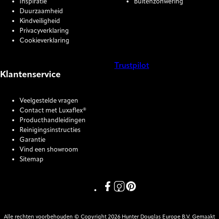
Inspiratie
Buitenzonwering
Duurzaamheid
Kindveiligheid
Privacyverklaring
Cookieverklaring
Trustpilot
Klantenservice
COOKIE SETTINGS
Veelgestelde vragen
Contact met Luxaflex®
Producthandleidingen
Reinigingsinstructies
Garantie
Vind een showroom
Sitemap
Link missing Display text from P
Link missing Display text fro
Link missing Display text
Alle rechten voorbehouden © Copyright 2026 Hunter Douglas Europe B.V. Gemaakt