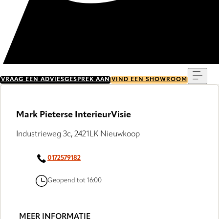
Menu
VRAAG EEN ADVIESGESPREK AAN
VIND EEN SHOWROOM
Mark Pieterse InterieurVisie
Industrieweg 3c, 2421LK Nieuwkoop
0172579182
Geopend tot 16:00
MEER INFORMATIE