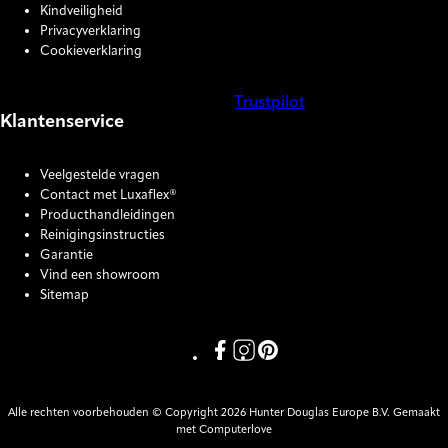
Kindveiligheid
Privacyverklaring
Cookieverklaring
Trustpilot
Klantenservice
COOKIE SETTINGS
Veelgestelde vragen
Contact met Luxaflex®
Producthandleidingen
Reinigingsinstructies
Garantie
Vind een showroom
Sitemap
Link missing Display text from P
Link missing Display text fro
Link missing Display text
Alle rechten voorbehouden © Copyright 2026 Hunter Douglas Europe B.V. Gemaakt
met Computerlove