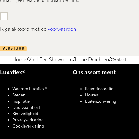
uitschrijven via de 'unsubscribe' link.
Ik ga akkoord met de
voorwaarden
VERSTUUR
Home
Vind Een Showroom
Lippe Drachten
Contact
Luxaflex®
Ons assortiment
Waarom Luxaflex®
Raamdecoratie
Steden
Horren
Inspiratie
Buitenzonwering
Duurzaamheid
Kindveiligheid
Privacyverklaring
Cookieverklaring