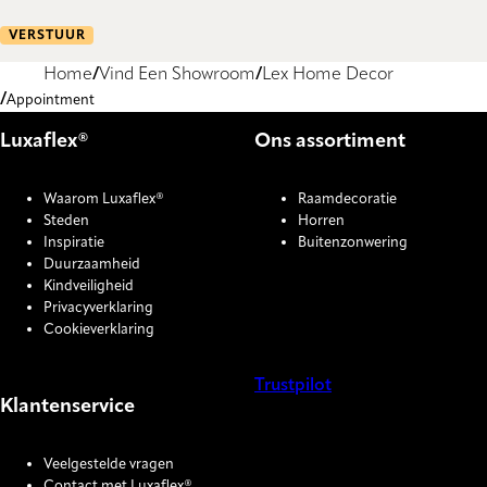
VERSTUUR
Home
Vind Een Showroom
Lex Home Decor
Appointment
Luxaflex®
Ons assortiment
Waarom Luxaflex®
Raamdecoratie
Steden
Horren
Inspiratie
Buitenzonwering
Duurzaamheid
Kindveiligheid
Privacyverklaring
Cookieverklaring
Trustpilot
Klantenservice
COOKIE SETTINGS
Veelgestelde vragen
Contact met Luxaflex®