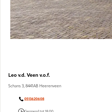
Leo v.d. Veen v.o.f.
Schans 3, 8441AB Heerenveen
0513620608
Geopend tot 18:00