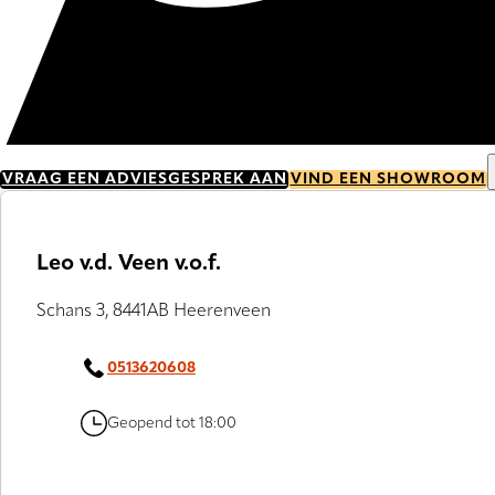
VRAAG EEN ADVIESGESPREK AAN
VIND EEN SHOWROOM
Leo v.d. Veen v.o.f.
Schans 3, 8441AB Heerenveen
0513620608
Geopend tot 18:00