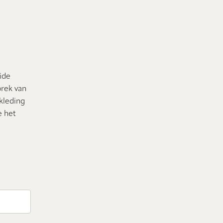
ide
prek van
kleding
e het