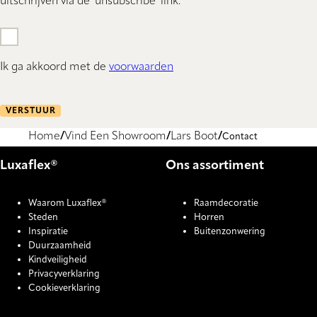
uitschrijven via de 'unsubscribe' link.
Ik ga akkoord met de
voorwaarden
VERSTUUR
Home
Vind Een Showroom
Lars Boot
Contact
Luxaflex®
Ons assortiment
Waarom Luxaflex®
Raamdecoratie
Steden
Horren
Inspiratie
Buitenzonwering
Duurzaamheid
Kindveiligheid
Privacyverklaring
Cookieverklaring