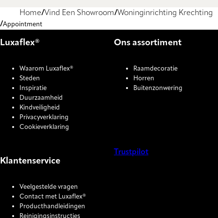
Home
Vind Een Showroom
Woninginrichting Krechting
Appointment
Luxaflex®
Ons assortiment
Waarom Luxaflex®
Raamdecoratie
Steden
Horren
Inspiratie
Buitenzonwering
Duurzaamheid
Kindveiligheid
Privacyverklaring
Cookieverklaring
Trustpilot
Klantenservice
COOKIE SETTINGS
Veelgestelde vragen
Contact met Luxaflex®
Producthandleidingen
Reinigingsinstructies