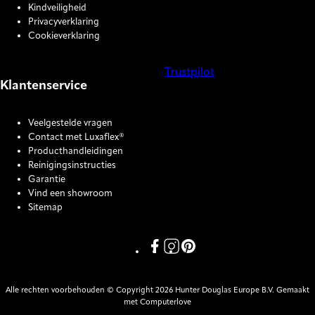
Kindveiligheid
Privacyverklaring
Cookieverklaring
Trustpilot
Klantenservice
COOKIE SETTINGS
Veelgestelde vragen
Contact met Luxaflex®
Producthandleidingen
Reinigingsinstructies
Garantie
Vind een showroom
Sitemap
Link missing Display text from P
Link missing Display text fro
Link missing Display text
Alle rechten voorbehouden © Copyright 2026 Hunter Douglas Europe B.V. Gemaakt
met Computerlove