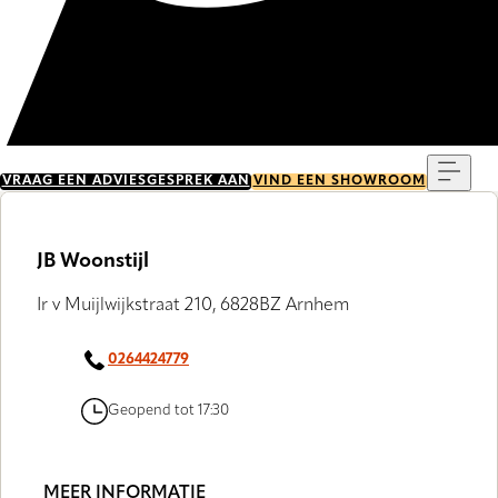
Menu
VRAAG EEN ADVIESGESPREK AAN
VIND EEN SHOWROOM
JB Woonstijl
Ir v Muijlwijkstraat 210, 6828BZ Arnhem
0264424779
Geopend tot 17:30
MEER INFORMATIE