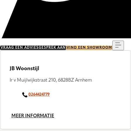
Menu
VRAAG EEN ADVIESGESPREK AAN
VIND EEN SHOWROOM
JB Woonstijl
Ir v Muijlwijkstraat 210, 6828BZ Arnhem
0264424779
MEER INFORMATIE