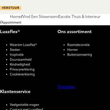
VERSTUUR
Home
Vind Een Showroom
Jacobs Thuis & Interieur
Appointment
Luxaflex®
Ons assortiment
Waarom Luxaflex®
Raamdecoratie
Steden
Horren
Inspiratie
Buitenzonwering
Duurzaamheid
Kindveiligheid
Privacyverklaring
Cookieverklaring
Trustpilot
Klantenservice
COOKIE SETTINGS
Veelgestelde vragen
Contact met Luxaflex®