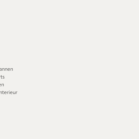
lannen
rts
en
nterieur