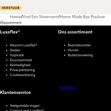
VERSTUUR
Home
Vind Een Showroom
Home Made Bye Poulisse
Appointment
Luxaflex®
Ons assortiment
Waarom Luxaflex®
Raamdecoratie
Steden
Horren
Inspiratie
Buitenzonwering
Duurzaamheid
Kindveiligheid
Privacyverklaring
Cookieverklaring
Trustpilot
Klantenservice
COOKIE SETTINGS
Veelgestelde vragen
Contact met Luxaflex®