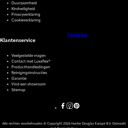
Duurzaamheid
Kindveiligheid
Privacyverklaring
Cookieverklaring
Trustpilot
Klantenservice
COOKIE SETTINGS
Veelgestelde vragen
Contact met Luxaflex®
Producthandleidingen
Reinigingsinstructies
Garantie
Vind een showroom
Sitemap
Link missing Display text from P
Link missing Display text fro
Link missing Display text
Alle rechten voorbehouden © Copyright 2026 Hunter Douglas Europe B.V. Gemaakt