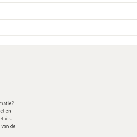
rmatie?
nel en
tails,
n van de