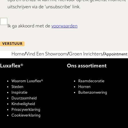
tips en trends. Ik kan me hiervoor op elk gewenst moment
uitschrijven via de 'unsubscribe' link.
Ik ga akkoord met de
voorwaarden
VERSTUUR
Home
Vind Een Showroom
Groen Inrichters
Appointment
Luxaflex®
Ons assortiment
Waarom Luxaflex®
Raamdecoratie
Steden
Horren
Inspiratie
Buitenzonwering
Duurzaamheid
Kindveiligheid
Privacyverklaring
Cookieverklaring