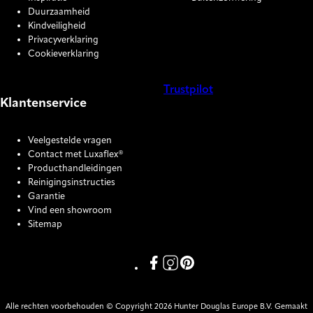
Duurzaamheid
Kindveiligheid
Privacyverklaring
Cookieverklaring
Trustpilot
Klantenservice
COOKIE SETTINGS
Veelgestelde vragen
Contact met Luxaflex®
Producthandleidingen
Reinigingsinstructies
Garantie
Vind een showroom
Sitemap
Link missing Display text from P
Link missing Display text fro
Link missing Display text
Alle rechten voorbehouden © Copyright 2026 Hunter Douglas Europe B.V. Gemaakt