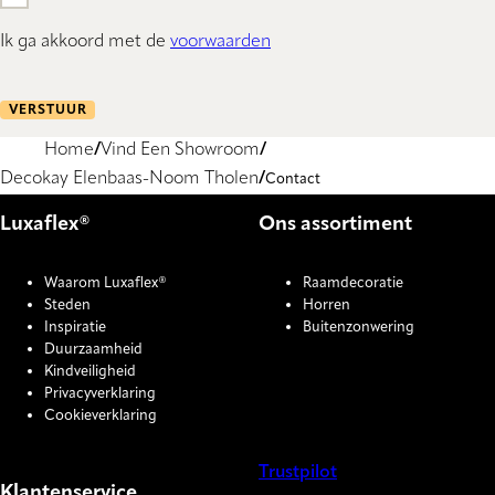
Ik ga akkoord met de
voorwaarden
VERSTUUR
Home
Vind Een Showroom
Decokay Elenbaas-Noom Tholen
Contact
Luxaflex®
Ons assortiment
Waarom Luxaflex®
Raamdecoratie
Steden
Horren
Inspiratie
Buitenzonwering
Duurzaamheid
Kindveiligheid
Privacyverklaring
Cookieverklaring
Trustpilot
Klantenservice