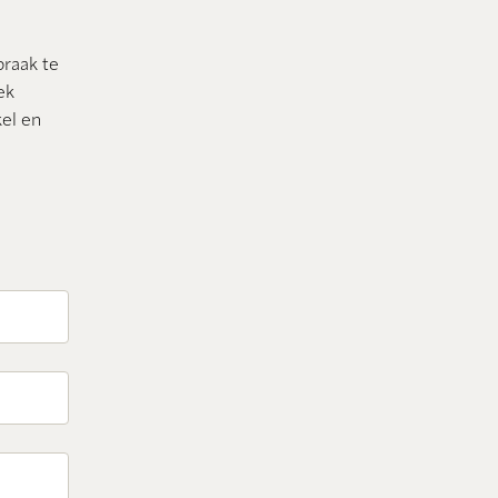
praak te
ek
el en