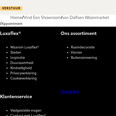
VERSTUUR
Home
Vind Een Showroom
van Dalfsen Woonmarket
Appointment
Luxaflex®
Ons assortiment
Waarom Luxaflex®
Raamdecoratie
Steden
Horren
Inspiratie
Buitenzonwering
Duurzaamheid
Kindveiligheid
Privacyverklaring
Cookieverklaring
Trustpilot
Klantenservice
COOKIE SETTINGS
Veelgestelde vragen
Contact met Luxaflex®