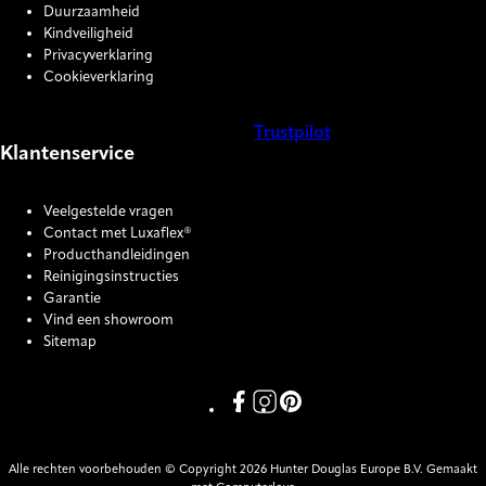
Duurzaamheid
Kindveiligheid
Privacyverklaring
Cookieverklaring
Trustpilot
Klantenservice
COOKIE SETTINGS
Veelgestelde vragen
Contact met Luxaflex®
Producthandleidingen
Reinigingsinstructies
Garantie
Vind een showroom
Sitemap
Link missing Display text from P
Link missing Display text fro
Link missing Display text
Alle rechten voorbehouden © Copyright 2026 Hunter Douglas Europe B.V. Gemaakt