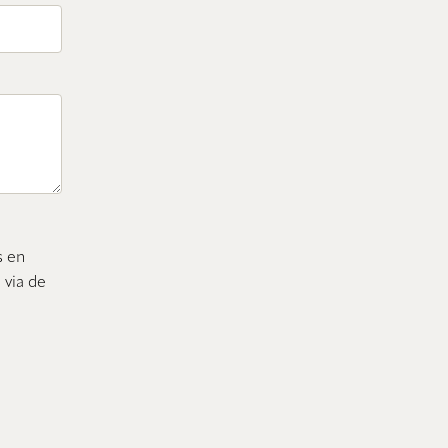
s en
 via de