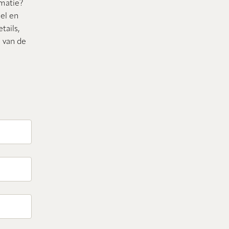
rmatie?
nel en
tails,
n van de