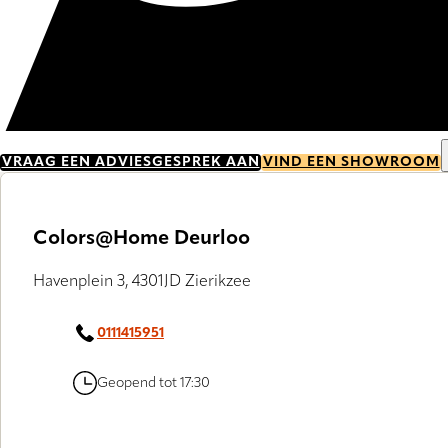
VRAAG EEN ADVIESGESPREK AAN
VIND EEN SHOWROOM
Colors@Home Deurloo
Havenplein 3, 4301JD Zierikzee
0111415951
Geopend tot 17:30