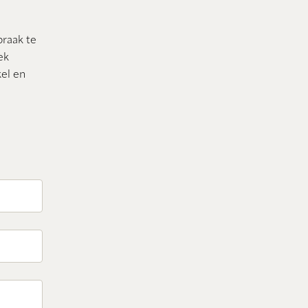
praak te
ek
el en