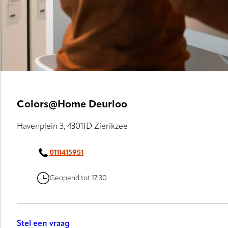
Colors@Home Deurloo
Havenplein 3, 4301JD Zierikzee
0111415951
Geopend tot 17:30
Stel een vraag