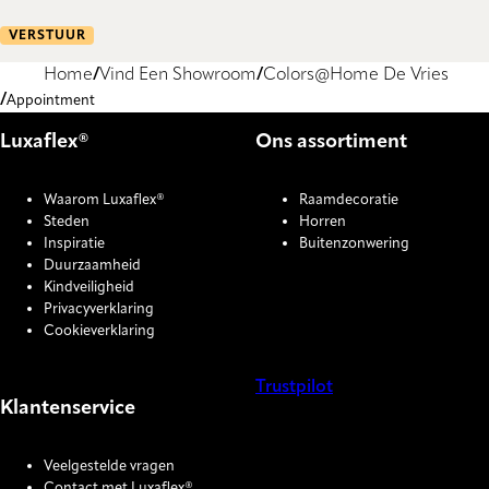
VERSTUUR
Home
Vind Een Showroom
Colors@Home De Vries
Appointment
Luxaflex®
Ons assortiment
Waarom Luxaflex®
Raamdecoratie
Steden
Horren
Inspiratie
Buitenzonwering
Duurzaamheid
Kindveiligheid
Privacyverklaring
Cookieverklaring
Trustpilot
Klantenservice
COOKIE SETTINGS
Veelgestelde vragen
Contact met Luxaflex®