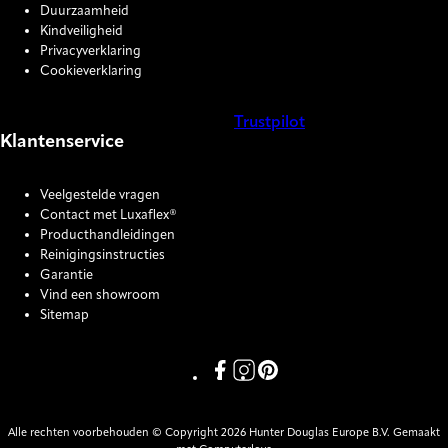
Duurzaamheid
Kindveiligheid
Privacyverklaring
Cookieverklaring
Trustpilot
Klantenservice
COOKIE SETTINGS
Veelgestelde vragen
Contact met Luxaflex®
Producthandleidingen
Reinigingsinstructies
Garantie
Vind een showroom
Sitemap
Link missing Display text from P
Link missing Display text fro
Link missing Display text
Alle rechten voorbehouden © Copyright 2026 Hunter Douglas Europe B.V. Gemaakt