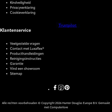
Kindveiligheid
Privacyverklaring
Cookieverklaring
Trustpilot
Klantenservice
COOKIE SETTINGS
Veelgestelde vragen
Contact met Luxaflex®
Producthandleidingen
Reinigingsinstructies
Garantie
Vind een showroom
Sitemap
Link missing Display text from P
Link missing Display text fro
Link missing Display text
Alle rechten voorbehouden © Copyright 2026 Hunter Douglas Europe B.V. Gemaakt
met Computerlove