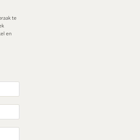
praak te
ek
el en