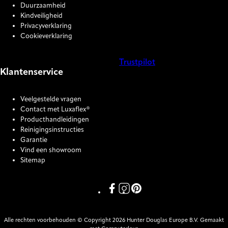
Duurzaamheid
Kindveiligheid
Privacyverklaring
Cookieverklaring
Trustpilot
Klantenservice
COOKIE SETTINGS
Veelgestelde vragen
Contact met Luxaflex®
Producthandleidingen
Reinigingsinstructies
Garantie
Vind een showroom
Sitemap
Link missing Display text from P
Link missing Display text fro
Link missing Display text
Alle rechten voorbehouden © Copyright 2026 Hunter Douglas Europe B.V. Gemaakt