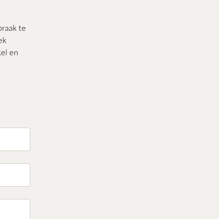
praak te
ek
el en