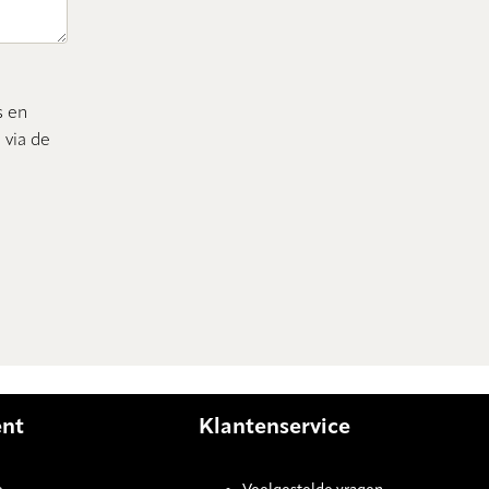
s en
 via de
ent
Klantenservice