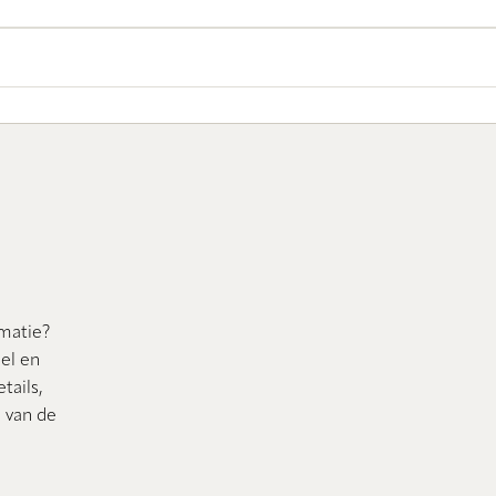
rmatie?
nel en
tails,
n van de