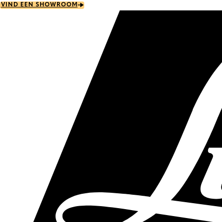
Skip
VIND EEN SHOWROOM
to
main
content