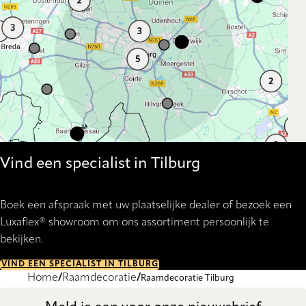
Vind een specialist in Tilburg
Boek een afspraak met uw plaatselijke dealer of bezoek een
Luxaflex® showroom om ons assortiment persoonlijk te
bekijken.
VIND EEN SPECIALIST IN TILBURG
Home
Raamdecoratie
Raamdecoratie Tilburg