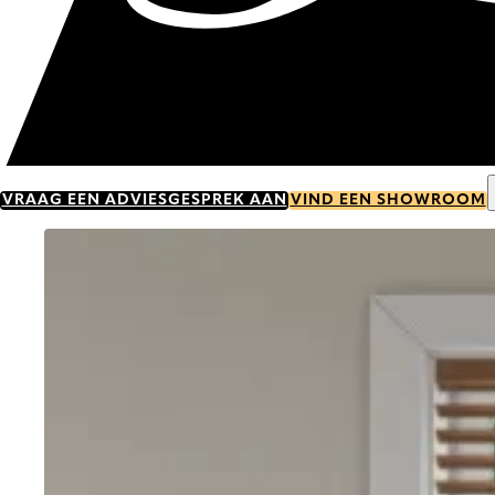
VRAAG EEN ADVIESGESPREK AAN
VIND EEN SHOWROOM
Go to item 0