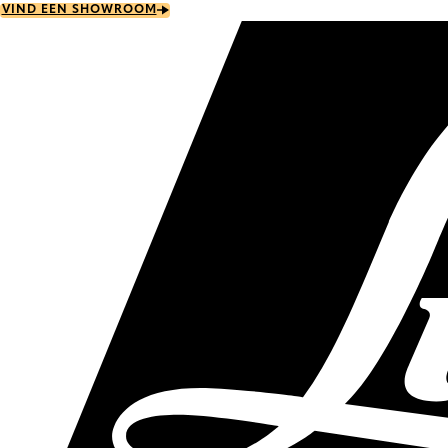
Skip
VIND EEN SHOWROOM
to
main
content