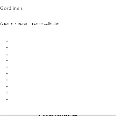
Gordijnen
Andere kleuren in deze collectie
Vayen 7162 Curtains
Vayen 7163 Curtains
Vayen 7164 Curtains
Vayen 7165 Curtains
Vayen 7166 Curtains
Vayen 7167 Curtains
Vayen 7168 Curtains
Vayen 7169 Curtains
Vayen 7170 Curtains
Vayen 7171 Curtains