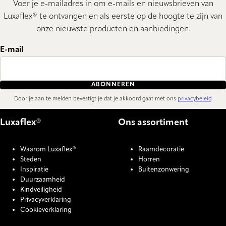
Voer je e-mailadres in om e-mails en nieuwsbrieven van
Luxaflex® te ontvangen en als eerste op de hoogte te zijn van
onze nieuwste producten en aanbiedingen.
E-mail
ABONNEREN
Door je aan te melden bevestigt je dat je akkoord gaat met ons
privacybeleid
.
Luxaflex®
Ons assortiment
Waarom Luxaflex®
Raamdecoratie
Steden
Horren
Inspiratie
Buitenzonwering
Duurzaamheid
Kindveiligheid
Privacyverklaring
Cookieverklaring