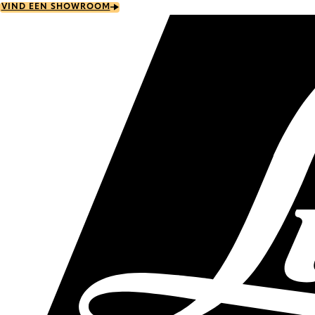
Skip
VIND EEN SHOWROOM
to
main
content