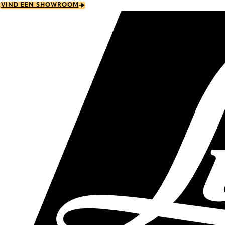
Skip
VIND EEN SHOWROOM
to
main
content