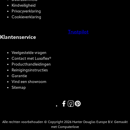
Kindveiligheid
Privacyverklaring
Cookieverklaring
Trustpilot
Klantenservice
COOKIE SETTINGS
Veelgestelde vragen
Contact met Luxaflex®
Producthandleidingen
Reinigingsinstructies
Garantie
Vind een showroom
Sitemap
Link missing Display text from P
Link missing Display text fro
Link missing Display text
Alle rechten voorbehouden © Copyright 2026 Hunter Douglas Europe B.V. Gemaakt
met Computerlove