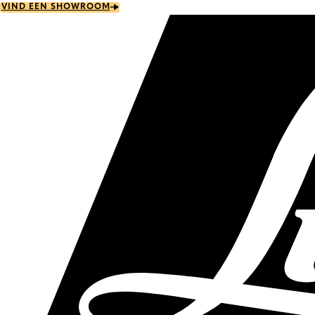
Skip
VIND EEN SHOWROOM
to
main
content