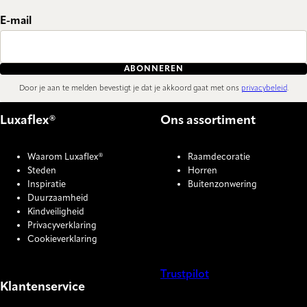
E-mail
ABONNEREN
Door je aan te melden bevestigt je dat je akkoord gaat met ons
privacybeleid
.
Luxaflex®
Ons assortiment
Waarom Luxaflex®
Raamdecoratie
Steden
Horren
Inspiratie
Buitenzonwering
Duurzaamheid
Kindveiligheid
Privacyverklaring
Cookieverklaring
Trustpilot
Klantenservice
COOKIE SETTINGS