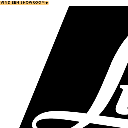
Skip
VIND EEN SHOWROOM
to
main
content