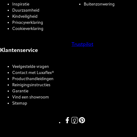
Inspiratie
Buitenzonwering
Duurzaamheid
Kindveiligheid
Privacyverklaring
Cookieverklaring
Trustpilot
Klantenservice
COOKIE SETTINGS
Veelgestelde vragen
Contact met Luxaflex®
Producthandleidingen
Reinigingsinstructies
Garantie
Vind een showroom
Sitemap
Link missing Display text from P
Link missing Display text fro
Link missing Display text