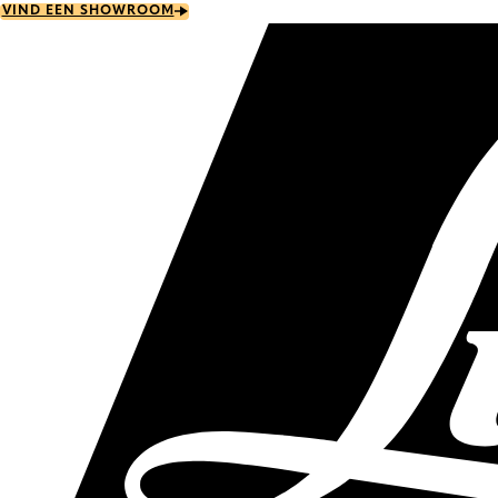
Skip
VIND EEN SHOWROOM
to
main
content