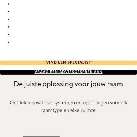
Crêpe FR Re-Life 1620 Pleated Blind
Crêpe FR Re-Life 1621 Pleated Blind
Crêpe FR Re-Life 1622 Pleated Blind
Crêpe FR Re-Life 1623 Pleated Blind
Crêpe FR Re-Life 1624 Pleated Blind
Crêpe FR Re-Life 1625 Pleated Blind
VIND EEN SPECIALIST
VRAAG EEN ADVIESGESPREK AAN
De juiste oplossing voor jouw raam
Ontdek innovatieve systemen en oplossingen voor elk
raamtype en elke ruimte