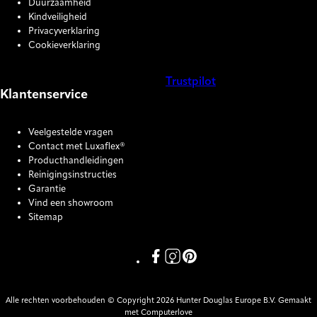
Duurzaamheid
Kindveiligheid
Privacyverklaring
Cookieverklaring
Trustpilot
Klantenservice
COOKIE SETTINGS
Veelgestelde vragen
Contact met Luxaflex®
Producthandleidingen
Reinigingsinstructies
Garantie
Vind een showroom
Sitemap
Link missing Display text from P
Link missing Display text fro
Link missing Display text
Alle rechten voorbehouden © Copyright 2026 Hunter Douglas Europe B.V. Gemaakt
met Computerlove