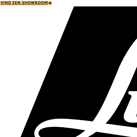
Skip
VIND EEN SHOWROOM
to
main
content