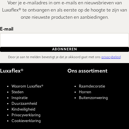
Voer je e-mailadres in om e-mails en nieuwsbrieven van
Luxaflex® te ontvangen en als eerste op de hoogte te zijn van
onze nieuwste producten en aanbiedingen.
E-mail
ABONNEREN
Door je aan te melden bevestigt je dat je akkoord gaat met ons
privacybeleid
.
Luxaflex®
Ons assortiment
Waarom Luxaflex®
Raamdecoratie
Steden
Horren
Inspiratie
Buitenzonwering
Duurzaamheid
Kindveiligheid
Privacyverklaring
Cookieverklaring