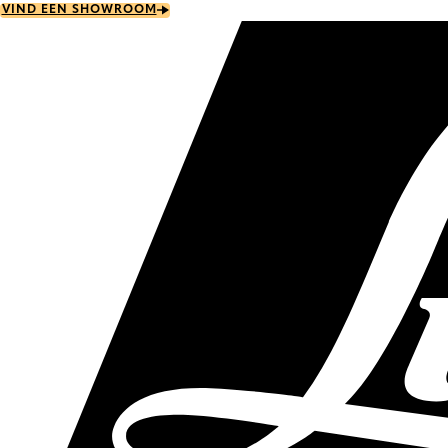
Skip
VIND EEN SHOWROOM
to
main
content