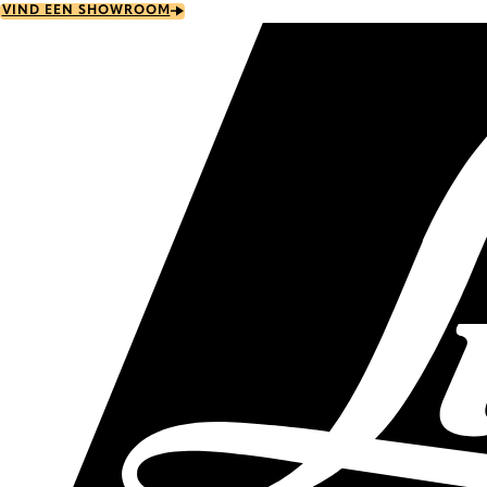
Skip
VIND EEN SHOWROOM
to
main
content