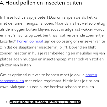
4. Houd pollen en insecten buiten
In frisse lucht slaap je beter! Daarom slapen we als het kan
met de ramen (enigszins) open. Maar dan is het wel zo prettig
als de muggen buiten blijven, zodat jij uitgerust wakker wordt
en niet ‘s nachts op zoek bent naar dat vervelende zoemertje.
Luxaflex®
horren op maat
zijn de oplossing om er zeker van te
zijn dat de slaapkamer insectenvrij blijft. Bovendien blijft
zonder insecten in huis je raambekleding en meubilair vrij van
platgeslagen muggen en insectenpoep, maar ook van stof en
pluizen van buiten.
Om er optimaal nut van te hebben moet je ook je
horren
schoonmaken
met enige regelmaat. Hierin lees je tips om
zowel vlak gaas als een plissé hordeur schoon te maken.
VIDEO: SCHOONMAAKTIP VOOR JE HORREN