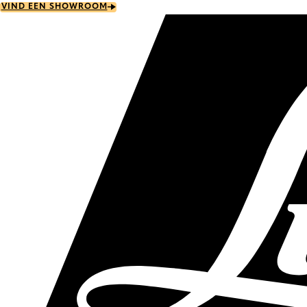
Skip
VIND EEN SHOWROOM
to
main
content