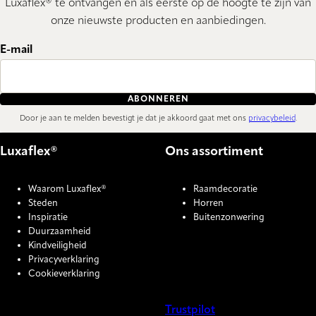
Luxaflex® te ontvangen en als eerste op de hoogte te zijn van
onze nieuwste producten en aanbiedingen.
E-mail
ABONNEREN
Door je aan te melden bevestigt je dat je akkoord gaat met ons
privacybeleid
.
Luxaflex®
Ons assortiment
Waarom Luxaflex®
Raamdecoratie
Steden
Horren
Inspiratie
Buitenzonwering
Duurzaamheid
Kindveiligheid
Privacyverklaring
Cookieverklaring
Trustpilot