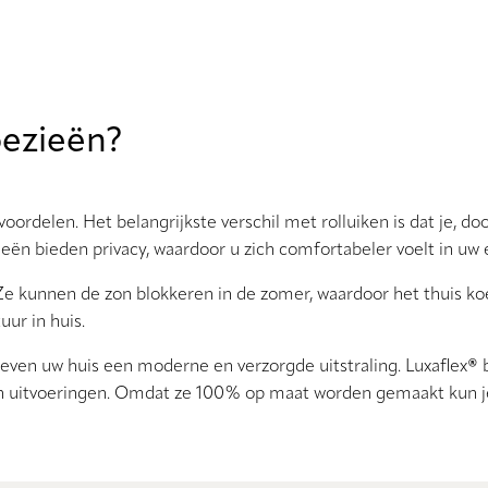
oezieën?
rdelen. Het belangrijkste verschil met rolluiken is dat je, door
zieën bieden privacy, waardoor u zich comfortabeler voelt in uw 
Ze kunnen de zon blokkeren in de zomer, waardoor het thuis koe
ur in huis.
even uw huis een moderne en verzorgde uitstraling. Luxaflex
®
b
en uitvoeringen. Omdat ze 100% op maat worden gemaakt kun je