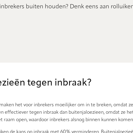
inbrekers buiten houden? Denk eens aan rolluiken
ezieën tegen inbraak?
maken het voor inbrekers moeilijker om in te breken, omdat z
en effectiever tegen inbraak dan buitenjaloezieen, omdat ze he
 het raam open, waardoor inbrekers alsnog binnen kunnen komen
luiken de kans op inbraak met 60% verminderen. Buitenjaloezie