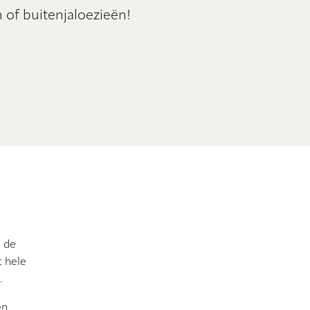
 of buitenjaloezieën!
e de
t hele
.
ën