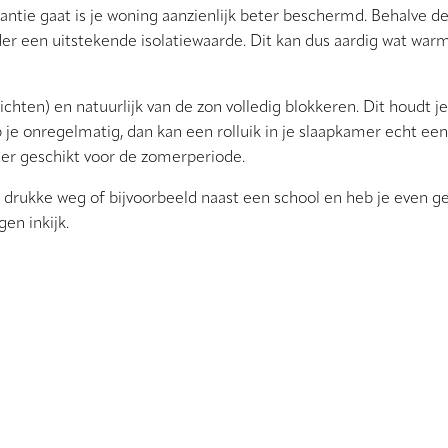
vakantie gaat is je woning aanzienlijk beter beschermd. Behalve d
r een uitstekende isolatiewaarde. Dit kan dus aardig wat warmtev
lichten) en natuurlijk van de zon volledig blokkeren. Dit houdt j
p je onregelmatig, dan kan een rolluik in je slaapkamer echt ee
eer geschikt voor de zomerperiode.
drukke weg of bijvoorbeeld naast een school en heb je even gee
en inkijk.