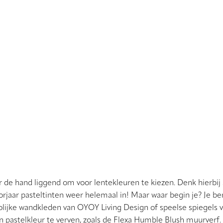
oor de hand liggend om voor lentekleuren te kiezen. Denk hierbij a
orjaar pasteltinten weer helemaal in! Maar waar begin je? Je ber
rolijke wandkleden van OYOY Living Design of speelse spiegels v
 pastelkleur te verven, zoals de Flexa Humble Blush muurverf.