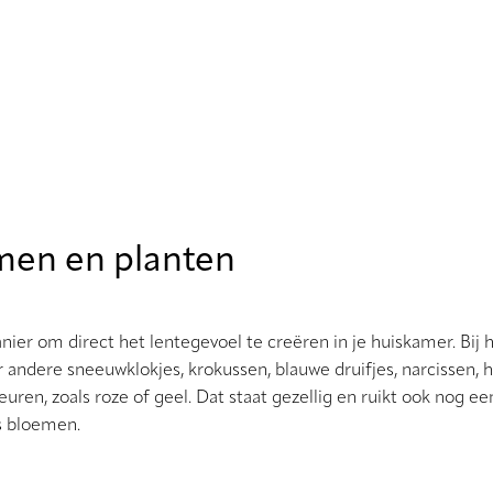
emen en planten
er om direct het lentegevoel te creëren in je huiskamer. Bij he
r andere sneeuwklokjes, krokussen, blauwe druifjes, narcissen, 
uren, zoals roze of geel. Dat staat gezellig en ruikt ook nog e
s bloemen.