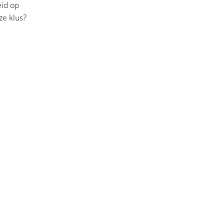
eid op
ze klus?