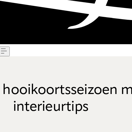
Menu
t hooikoortsseizoen m
interieurtips