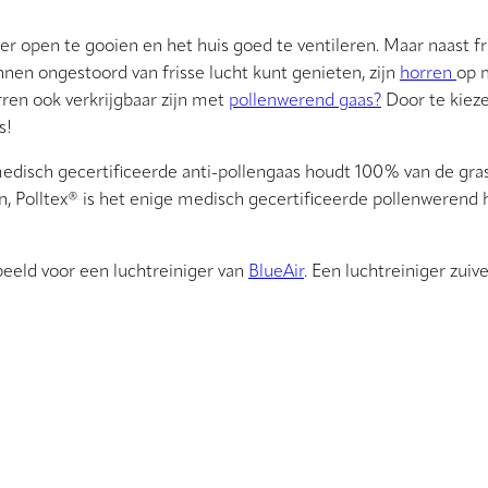
open te gooien en het huis goed te ventileren. Maar naast fri
nen ongestoord van frisse lucht kunt genieten, zijn
horren
op 
rren ook verkrijgbaar zijn met
pollenwerend gaas?
Door te kieze
s!
 medisch gecertificeerde anti-pollengaas houdt 100% van de gr
n, Polltex® is het enige medisch gecertificeerde pollenwerend 
eeld voor een luchtreiniger van
BlueAir
. Een luchtreiniger zuive