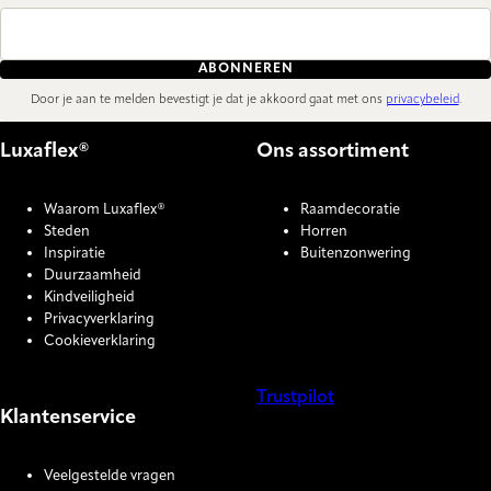
ABONNEREN
Door je aan te melden bevestigt je dat je akkoord gaat met ons
privacybeleid
.
Luxaflex®
Ons assortiment
Waarom Luxaflex®
Raamdecoratie
Steden
Horren
Inspiratie
Buitenzonwering
Duurzaamheid
Kindveiligheid
Privacyverklaring
Cookieverklaring
Trustpilot
Klantenservice
COOKIE SETTINGS
Veelgestelde vragen