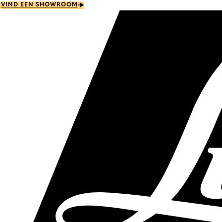
Skip
VIND EEN SHOWROOM
to
main
content