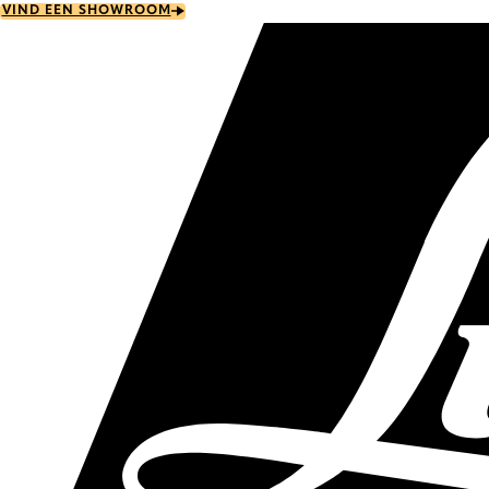
Skip
VIND EEN SHOWROOM
to
main
content