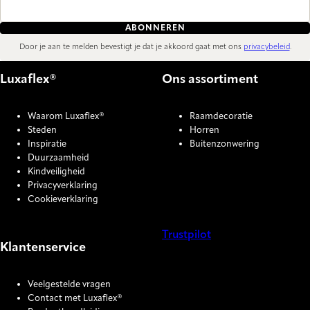
ABONNEREN
Door je aan te melden bevestigt je dat je akkoord gaat met ons
privacybeleid
.
Luxaflex®
Ons assortiment
Waarom Luxaflex®
Raamdecoratie
Steden
Horren
Inspiratie
Buitenzonwering
Duurzaamheid
Kindveiligheid
Privacyverklaring
Cookieverklaring
Trustpilot
Klantenservice
COOKIE SETTINGS
Veelgestelde vragen
Contact met Luxaflex®