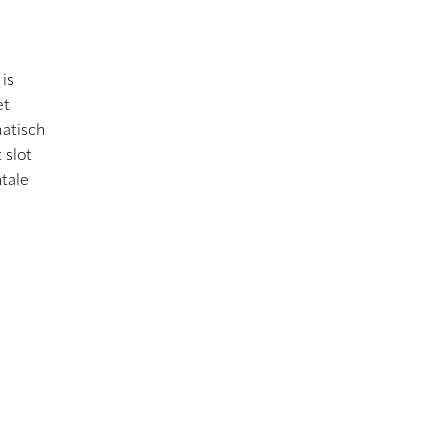
is
et
matisch
 slot
tale