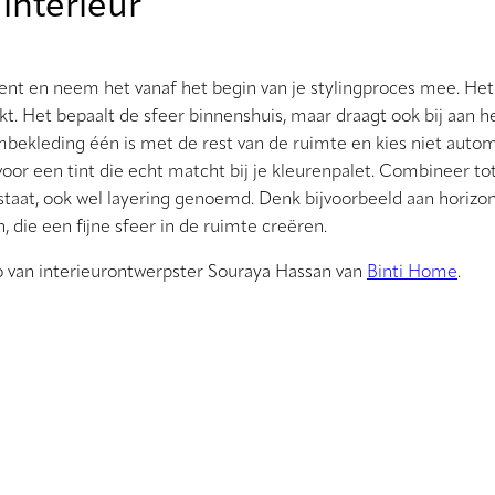
 interieur
ent en neem het vanaf het begin van je stylingproces mee. Het 
kt. Het bepaalt de sfeer binnenshuis, maar draagt ook bij aan h
ambekleding één is met de rest van de ruimte en kies niet auto
voor een tint die echt matcht bij je kleurenpalet. Combineer tot
taat, ook wel layering genoemd. Denk bijvoorbeeld aan horizon
, die een fijne sfeer in de ruimte creëren.
eo van interieurontwerpster Souraya Hassan van
Binti Home
.